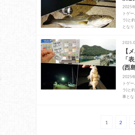
202
トゲー
ラ)と
となり
2025.0
【メ
「表
(西
202
トゲー
ラ)と
事とな
1
2