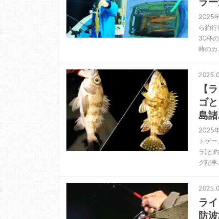
ラー
2025
ら釣行
30杯
時のカ
2025.0
【ラ
ゴと
島諸
202
トゲー
ラ)と
グ記事
2025.0
ライ
防波