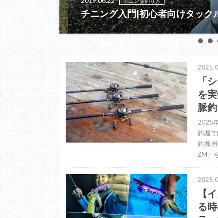
2019.06.22
チニング釣り方
チニング入門|初心者向けタックル
2025.0
「シ
を実
脈釣
202
釣堀で
釣堀 
ZM」
2025.0
【イ
る時