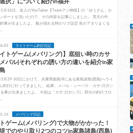
選択」について紹介in福井
年5月16日、友人のYouTuber【Teamアジ神様】の「ゆうさん」か
レポートを頂いたので、その内容を記事にしました。 荒天の中、
の釣果が出ましたよ。 船が揺れる時のリグ設定 魚がアタリまくる
…
6.03
ライトゲーム釣行日記
イトゲーム(メバリング)】底狙い時のカサ
メバル|それぞれの誘い方の違いを紹介in家
島
5年3月29-30日にかけて、兵庫県姫路沖にある家島諸島(西島)へライ
ム釣行に行ってきました。 結果、メバル・シーバス・カサゴ(ガシ
釣る事が出来ましたよ。 今回は「カサゴ(ガシラ)」部分の釣行ブロ
…
5.19
メバリング日記
トゲーム(メバリング)で大物がかかった！
堤でのやり取り2つのコツin家島諸島(西島)