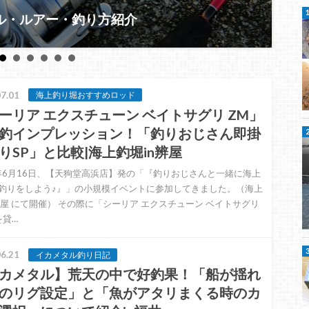
201
・ルアー・釣り方紹介
シ
7.01
海上釣り堀おすすめロッド
ーリア エクスチューン ベイトサグリ ZM」
釣インプレッション！「釣りおじさん即掛
りSP」と比較|海上釣堀in辨屋
5年6月16日、【天狗堂高浜店】発の「『釣りおじさんと一緒に海上
釣りをしよう♪』」の小規模イベントに参加してきました。（海上
辨屋 にて開催） その際に「シーリア エクスチューン ベイトサグリ
を貸…
6.21
イカメタル釣り日記
カメタル】荒天の中で好釣果！「船が揺れ
のリグ設定」と「魚がアタリまくる時のカ