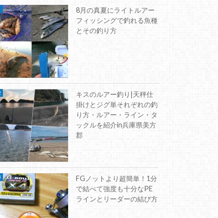
9.05.27
ショアジギング釣り方
8月の真夏にライトルアー
ョアジギング入門|初心者向けタックル・ルアー・釣
フィッシングで釣れる魚種
とその釣り方
キスのルアー釣り|天秤仕
掛けとジグ単それぞれの釣
り方・ルアー・ライン・タ
ックルを紹介in兵庫県美方
郡
FGノットより超簡単！1分
で結べて強度も十分なPE
ラインとリーダーの結び方