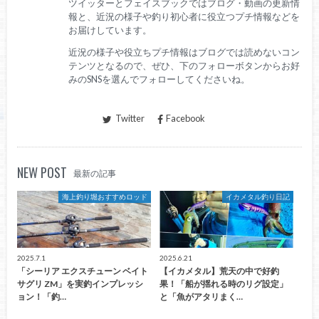
ツイッターとフェイスブックではブログ・動画の更新情
報と、近況の様子や釣り初心者に役立つプチ情報などを
お届けしています。
近況の様子や役立ちプチ情報はブログでは読めないコン
テンツとなるので、ぜひ、下のフォローボタンからお好
みのSNSを選んでフォローしてくださいね。
Twitter
Facebook
NEW POST
最新の記事
海上釣り堀おすすめロッド
イカメタル釣り日記
2025.7.1
2025.6.21
「シーリア エクスチューン ベイト
【イカメタル】荒天の中で好釣
サグリ ZM」を実釣インプレッシ
果！「船が揺れる時のリグ設定」
ョン！「釣…
と「魚がアタリまく…