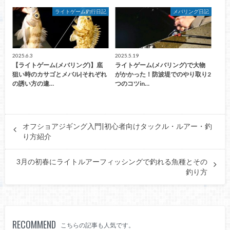
ライトゲーム釣行日記
メバリング日記
2025.6.3
2025.5.19
【ライトゲーム(メバリング)】底
ライトゲーム(メバリング)で大物
狙い時のカサゴとメバル|それぞれ
がかかった！防波堤でのやり取り2
の誘い方の違…
つのコツin…
オフショアジギング入門|初心者向けタックル・ルアー・釣
り方紹介
3月の初春にライトルアーフィッシングで釣れる魚種とその
釣り方
RECOMMEND
こちらの記事も人気です。