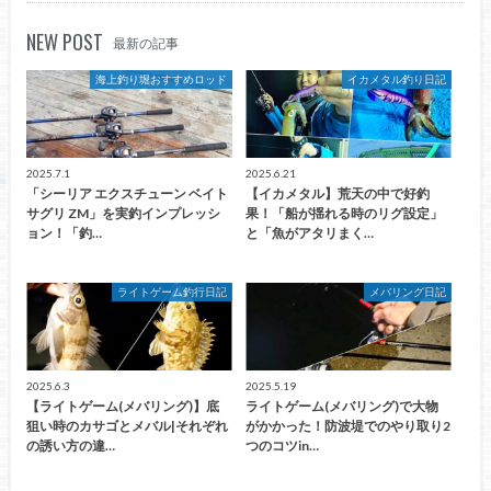
NEW POST
最新の記事
海上釣り堀おすすめロッド
イカメタル釣り日記
2025.7.1
2025.6.21
「シーリア エクスチューン ベイト
【イカメタル】荒天の中で好釣
サグリ ZM」を実釣インプレッシ
果！「船が揺れる時のリグ設定」
ョン！「釣…
と「魚がアタリまく…
ライトゲーム釣行日記
メバリング日記
2025.6.3
2025.5.19
【ライトゲーム(メバリング)】底
ライトゲーム(メバリング)で大物
狙い時のカサゴとメバル|それぞれ
がかかった！防波堤でのやり取り2
の誘い方の違…
つのコツin…