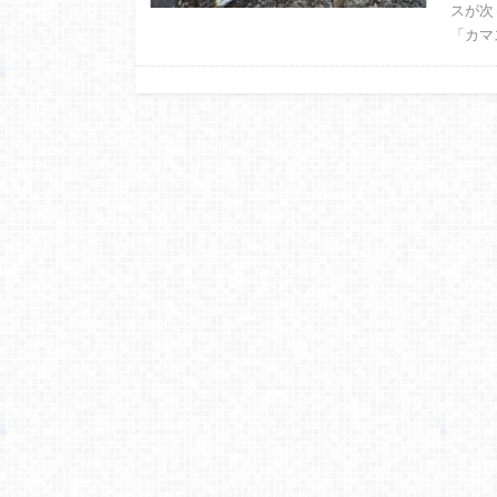
スが次
「カマ