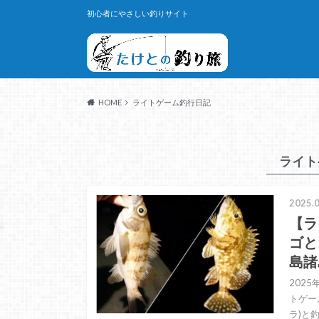
初心者にやさしい釣りサイト
HOME
ライトゲーム釣行日記
ライト
2025.0
【ラ
ゴと
島諸
202
トゲー
ラ)と