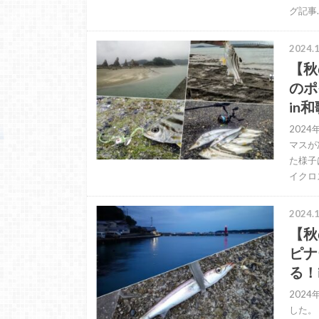
グ記事
2024.1
【秋
のポ
in
202
マスが
た様子
イクロ
2024.1
【秋
ピナ
る！
202
した。