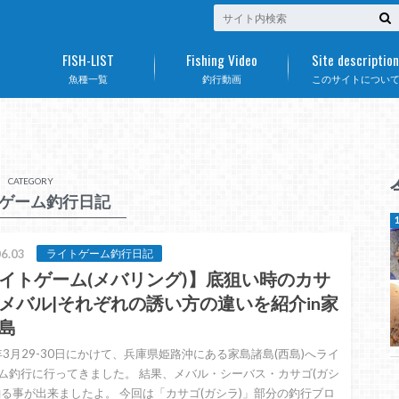
FISH-LIST
Fishing Video
Site description
魚種一覧
釣行動画
このサイトについ
CATEGORY
ゲーム釣行日記
6.03
ライトゲーム釣行日記
イトゲーム(メバリング)】底狙い時のカサ
メバル|それぞれの誘い方の違いを紹介in家
島
5年3月29-30日にかけて、兵庫県姫路沖にある家島諸島(西島)へライ
ム釣行に行ってきました。 結果、メバル・シーバス・カサゴ(ガシ
釣る事が出来ましたよ。 今回は「カサゴ(ガシラ)」部分の釣行ブロ