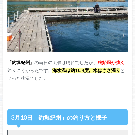
「釣堀紀州」
の当日の天候は晴れでしたが、
終始風が強く
釣りにくかったです。
海水温は約10.4度。水はささ濁り
と
いった状況でした。
3月10日「釣堀紀州」の釣り方と様子