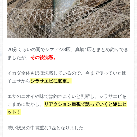
20分くらいの間でシマアジ3匹、真鯛1匹とまとめ釣りでき
ましたが、
その後沈黙。
イカダ全体もほぼ沈黙しているので、今まで使っていた団
子エサから
シラサエビに変更。
エサのニオイや味では釣れにくいと判断し、シラサエビを
こまめに動かし、
リアクション重視で誘っていくと遂にヒ
ット！
渋い状況の中貴重な1匹となりました。