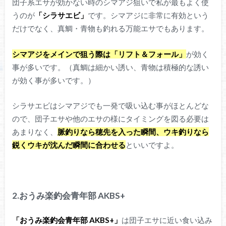
団子系エサが効かない時のシマアジ狙いで私が最もよく使
うのが
「シラサエビ」
です。シマアジに非常に有効という
だけでなく、真鯛・青物も釣れる万能エサでもあります。
シマアジをメインで狙う際は「リフト＆フォール」
が効く
事が多いです。（真鯛は細かい誘い、青物は積極的な誘い
が効く事が多いです。）
シラサエビはシマアジでも一発で吸い込む事がほとんどな
ので、団子エサや他のエサの様にタイミングを図る必要は
あまりなく、
脈釣りなら穂先を入った瞬間、ウキ釣りなら
鋭くウキが沈んだ瞬間に合わせる
といいですよ。
2.おうみ楽釣会青年部 AKBS+
「おうみ楽釣会青年部 AKBS+」
は団子エサに近い食い込み