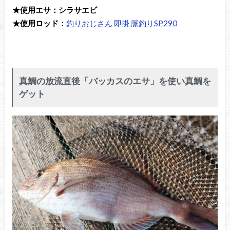
★使用エサ：
シラサエビ
★使用ロッド：
釣りおじさん 即掛 脈釣りSP290
真鯛の放流直後「バッカスのエサ」を使い真鯛を
ゲット