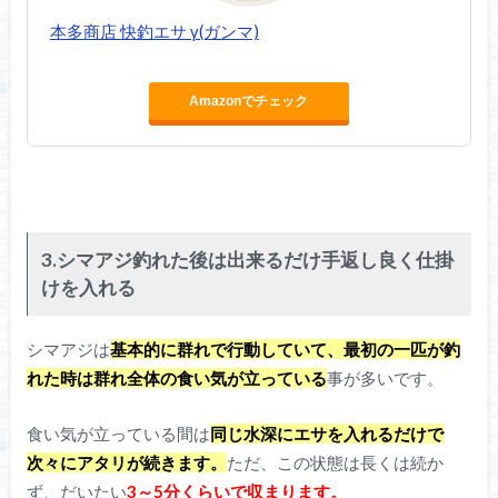
本多商店 快釣エサ γ(ガンマ)
Amazonでチェック
3.シマアジ釣れた後は出来るだけ手返し良く仕掛
けを入れる
シマアジは
基本的に群れで行動していて、最初の一匹が釣
れた時は群れ全体の食い気が立っている
事が多いです。
食い気が立っている間は
同じ水深にエサを入れるだけで
次々にアタリが続きます。
ただ、この状態は長くは続か
ず、だいたい
3～5分くらいで収まります。