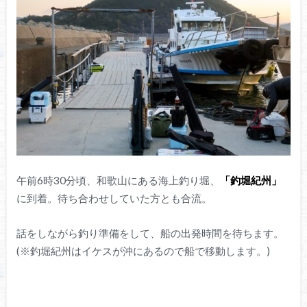
午前6時30分頃、和歌山にある海上釣り堀、
「釣堀紀州」
に到着。待ち合わせしていた方とも合流。
話をしながら釣り準備をして、船の出発時間を待ちます。
(※釣堀紀州はイケスが沖にあるので船で移動します。)