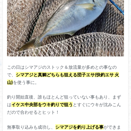
この日はシマアジのストック＆放流量が多めとの事なの
で、
シマアジと真鯛どちらも狙える団子エサ(快釣エサ 火
山)
を使う事に。
釣り開始直後、誰もほとんど狙っていない事もあり、まず
は
イケス中央部をウキ釣りで狙う
とすぐにウキが沈みこん
だので合わせるとヒット！
無事取り込みも成功し、
シマアジを釣り上げる事
ができま