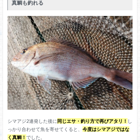
真鯛も釣れる
シマアジ2連発した後に
同じエサ・釣り方で再びアタリ！
し
っかり合わせて魚を寄せてくると、
今度はシマアジではな
く真鯛！
でした。