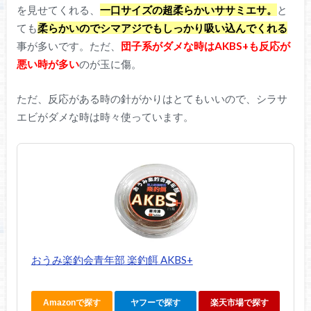
を見せてくれる、
一口サイズの超柔らかいササミエサ。
と
ても
柔らかいのでシマアジでもしっかり吸い込んでくれる
事が多いです。ただ、
団子系がダメな時はAKBS+も反応が
悪い時が多い
のが玉に傷。
ただ、反応がある時の針がかりはとてもいいので、シラサ
エビがダメな時は時々使っています。
おうみ楽釣会青年部 楽釣餌 AKBS+
Amazonで探す
ヤフーで探す
楽天市場で探す