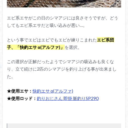
エビ系エサがこの日のシマアジには良さそうですが、どう
してもエビ系エサだと吸い込みが悪い…。
という事でエビはエビでもエビが練りこまれた
エビ系団
子、「快釣エサ α(アルファ)」
を選択。
この選択が正解だったようでシマアジの吸込みも良くな
り、立て続けに2匹のシマアジを釣り上げる事が出来まし
た。
★使用エサ：
快釣エサ α(アルファ)
★使用ロッド：
釣りおじさん 即掛 脈釣りSP290