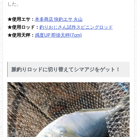
した。
★使用エサ：
本多商店 快釣エサ 火山
★使用ロッド：
釣りおじさん試作スピニングロッド
★使用天秤：
感度UP 即掛天秤(7cm)
脈釣りロッドに切り替えてシマアジをゲット！