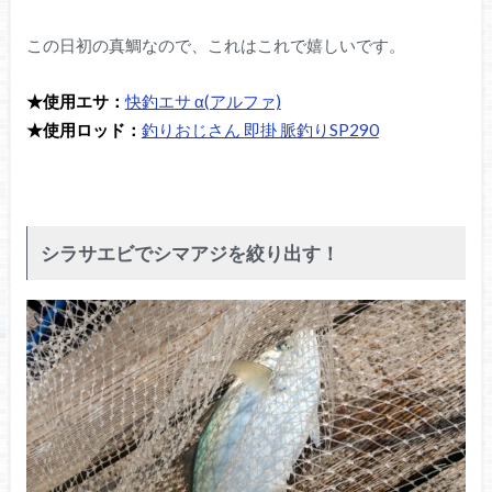
この日初の真鯛なので、これはこれで嬉しいです。
★使用エサ：
快釣エサ α(アルファ)
★使用ロッド：
釣りおじさん 即掛 脈釣りSP290
シラサエビでシマアジを絞り出す！