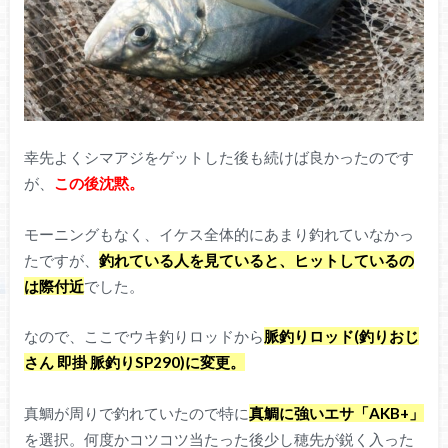
幸先よくシマアジをゲットした後も続けば良かったのです
が、
この後沈黙。
モーニングもなく、イケス全体的にあまり釣れていなかっ
たですが、
釣れている人を見ていると、ヒットしているの
は際付近
でした。
なので、ここでウキ釣りロッドから
脈釣りロッド(釣りおじ
さん 即掛 脈釣りSP290)に変更。
真鯛が周りで釣れていたので特に
真鯛に強いエサ「AKB+」
を選択。何度かコツコツ当たった後少し穂先が鋭く入った