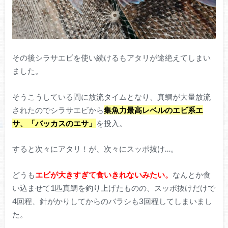
その後シラサエビを使い続けるもアタリが途絶えてしまい
ました。
そうこうしている間に放流タイムとなり、真鯛が大量放流
されたのでシラサエビから
集魚力最高レベルのエビ系エ
サ、「バッカスのエサ」
を投入。
すると次々にアタリ！が、次々にスッポ抜け…。
どうも
エビが大きすぎて食いきれないみたい。
なんとか食
い込ませて1匹真鯛を釣り上げたものの、スッポ抜けだけで
4回程、針がかりしてからのバラシも3回程してしまいまし
た。