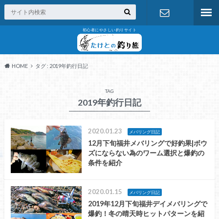
初心者にやさしい釣りサイト
お問い合わ
せ
HOME
タグ : 2019年釣行日記
TAG
2019年釣行日記
2020.01.23
メバリング日記
12月下旬福井メバリングで好釣果|ボウ
ズにならない為のワーム選択と爆釣の
条件を紹介
2020.01.15
メバリング日記
2019年12月下旬福井デイメバリングで
爆釣！冬の晴天時ヒットパターンを紹