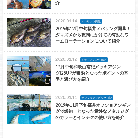
介
2020.01.14
メバリング日記
2019年12月中旬福井メバリング開幕！
夕マズメから夜間にかけての有効なワ
ームローテーションについて紹介
2020.01.12
メッキアジング日記
12月中旬和歌山南紀メッキアジン
グ|25UPが爆釣となったポイントの基
準と選び方を紹介
2020.01.11
オフショアジギング日記
2019年11月下旬福井オフショアジギン
グで爆釣！となった意外なメタルジグ
のカラーとインチクの使い方を紹介