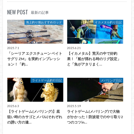
NEW POST
最新の記事
海上釣り堀おすすめロッド
イカメタル釣り日記
2025.7.1
2025.6.21
「シーリア エクスチューン ベイト
【イカメタル】荒天の中で好釣
サグリ ZM」を実釣インプレッシ
果！「船が揺れる時のリグ設定」
ョン！「釣…
と「魚がアタリまく…
ライトゲーム釣行日記
メバリング日記
2025.6.3
2025.5.19
【ライトゲーム(メバリング)】底
ライトゲーム(メバリング)で大物
狙い時のカサゴとメバル|それぞれ
がかかった！防波堤でのやり取り2
の誘い方の違…
つのコツin…