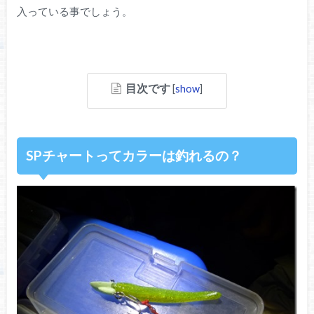
入っている事でしょう。
目次です
[
show
]
SPチャートってカラーは釣れるの？