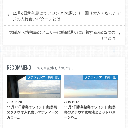
11月6日坊勢島にてアジング|先週より一回り大きくなったア
ジの入れ食いパターンとは
大阪から坊勢島のフェリーに時間通りに到着する為の2つの
コツとは
RECOMMEND
こちらの記事も人気です。
タチウオルアー釣り日記
タチウオルアー釣り日記
2015.11.28
2015.11.17
11月20日家島でワインド|坊勢島
11月6日家島諸島でワインド|坊勢
のタチウオ入れ食いマナティーの
島のタチウオ攻略法とヒットパタ
カラー…
ーンを…