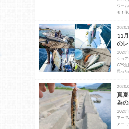
ワーム
モ！使
2020.1
11
のレ
202
ショア
GPS
思った
2020.0
真夏
為の
202
アーで
アー（