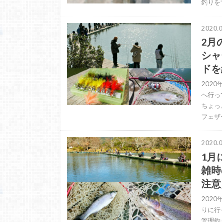
釣りを
2020.0
2月
シャ
ドを
202
へ行っ
ちょっ
フェザ
2020.0
1月
雑時
注意
202
りに行
管理釣