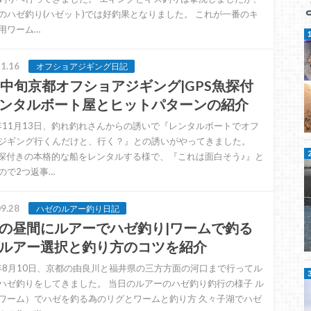
のハゼ釣り(ハゼット)では好釣果となりました。 これが一番のキ
用ワーム…
1.16
オフショアジギング日記
月中旬京都オフショアジギング|GPS魚探付
ンタルボート屋とヒットパターンの紹介
0年11月13日、釣れ釣れさんからの誘いで『レンタルボートでオフ
ジギング行くんだけと、行く？』との誘いがやってきました。
魚探付きの本格的な船をレンタルする様で、『これは面白そう♪』と
ので2つ返事…
9.28
ハゼのルアー釣り日記
の昼間にルアーでハゼ釣り|ワームで釣る
ルアー選択と釣り方のコツを紹介
0年8月10日、京都の由良川と福井県の三方方面の河口まで行ってル
ハゼ釣りをしてきました。 当日のルアーのハゼ釣り釣行の様子 ル
ワーム）でハゼを釣る為のリグとワームと釣り方 久々子湖でハゼ