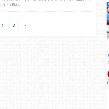
エリアは日本…
2
3
>