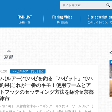
FISH-LIST
Fishing Video
Site description
魚種一覧
釣行動画
このサイトについ
TAG
京都
0.20
ハゼのルアー釣り日記
ム(ルアー)でハゼを釣る「ハゼット」でハ
釣果|これが一番のキモ！使用ワームとア
トフックのセッティング方法を紹介in京都
津市
4年9月14日、京都府宮津市へエギング・キス釣り・ワーム(ルアー)
釣りへ行ってきました。 エギングとキス釣りは撃沈しましたが、