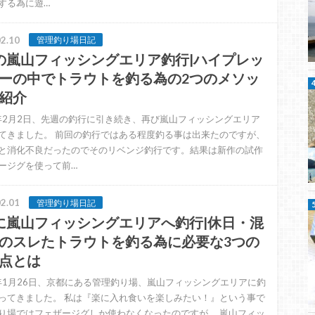
する為に遊…
2.10
管理釣り場日記
の嵐山フィッシングエリア釣行|ハイプレッ
ーの中でトラウトを釣る為の2つのメソッ
紹介
0年2月2日、先週の釣行に引き続き、再び嵐山フィッシングエリア
てきました。 前回の釣行ではある程度釣る事は出来たのですが、
と消化不良だったのでそのリベンジ釣行です。結果は新作の試作
ージグを使って前…
2.01
管理釣り場日記
に嵐山フィッシングエリアへ釣行|休日・混
のスレたトラウトを釣る為に必要な3つの
点とは
0年1月26日、京都にある管理釣り場、嵐山フィッシングエリアに釣
ってきました。 私は『楽に入れ食いを楽しみたい！』という事で
り場ではフェザージグしか使わなくなったのですが、 嵐山フィッ