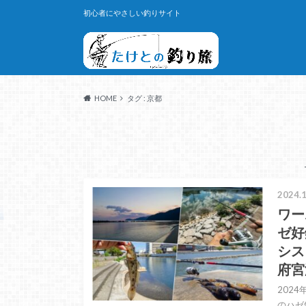
初心者にやさしい釣りサイト
HOME
タグ : 京都
2024.1
ワー
ゼ好
シス
府宮
202
のハゼ