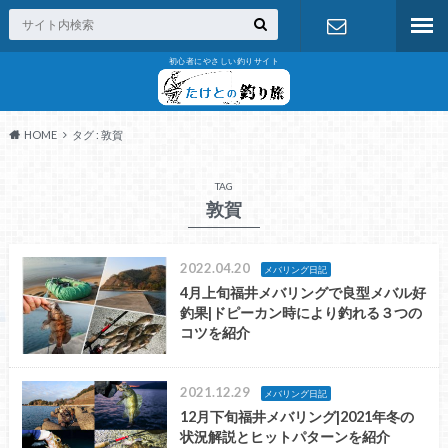
初心者にやさしい釣りサイト
お問い合わ
せ
HOME
タグ : 敦賀
TAG
敦賀
2022.04.20
メバリング日記
4月上旬福井メバリングで良型メバル好
釣果|ドピーカン時により釣れる３つの
コツを紹介
2021.12.29
メバリング日記
12月下旬福井メバリング|2021年冬の
状況解説とヒットパターンを紹介