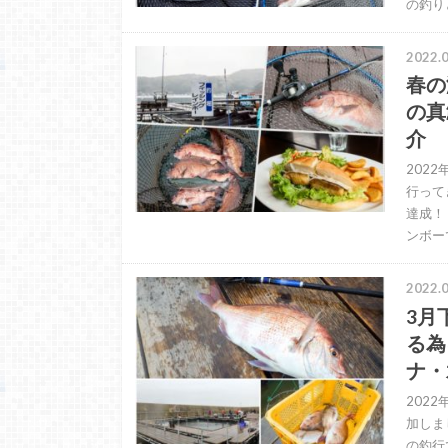
の釣り
2022.0
春の
の真
介
202
行って
達成！
ンボー
2022.0
3月
る為
ナ・
202
加しま
の釣行