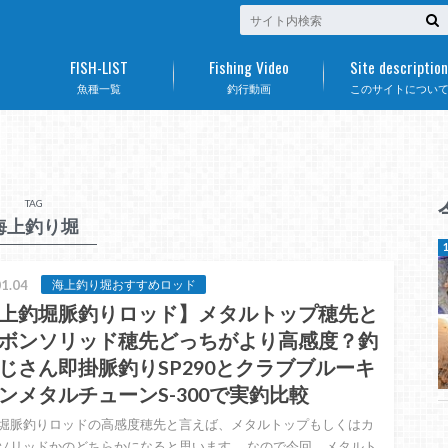
FISH-LIST
Fishing Video
Site description
魚種一覧
釣行動画
このサイトについ
TAG
海上釣り堀
1.04
海上釣り堀おすすめロッド
上釣堀脈釣りロッド】メタルトップ穂先と
ボンソリッド穂先どっちがより高感度？釣
じさん即掛脈釣りSP290とクラブブルーキ
ンメタルチューンS-300で実釣比較
堀脈釣りロッドの高感度穂先と言えば、メタルトップもしくはカ
ソリッドかのどちらかになると思います。 なので今回、メタルト