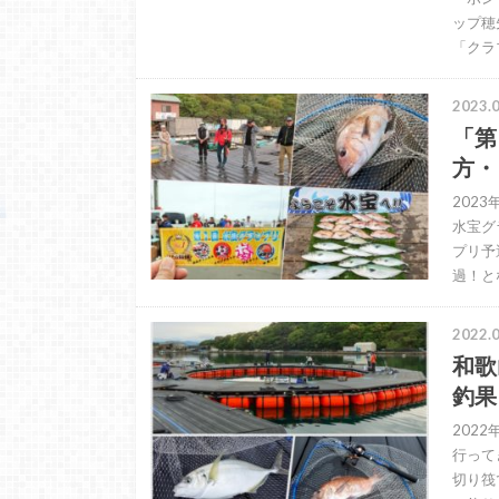
ップ穂
「クラ
2023.0
「第
方・
202
水宝グ
プリ予
過！と
2022.0
和歌
釣果
202
行って
切り筏