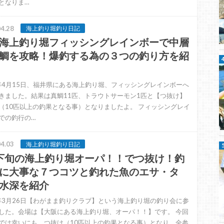
となりま…
4.28
海上釣り堀釣り日記
海上釣り堀フィッシングレインボーで中層
鯛を攻略！爆釣する為の３つの釣り方を紹
2年4月15日、福井県にある海上釣り堀、フィッシングレインボーへ
きました。結果は真鯛11匹、トラウトサーモン1匹と【つ抜け】
（10匹以上の釣果となる事）となりましたよ。 フィッシングレイ
での釣行の…
4.03
海上釣り堀釣り日記
下旬の海上釣り堀オーパ！！でつ抜け！釣
に大事な７つコツと釣れた魚のエサ・タ
水深を紹介
2年3月26日【わがまま釣りクラブ】という海上釣り堀の釣り会に参
した。会場は【大阪にある海上釣り堀、オーパ！！】です。 今回
では幸いにも、つ抜け（10匹以上の釣果となる事）となり、全参