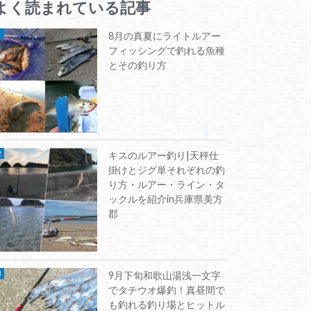
よく読まれている記事
8月の真夏にライトルアー
フィッシングで釣れる魚種
とその釣り方
キスのルアー釣り|天秤仕
掛けとジグ単それぞれの釣
り方・ルアー・ライン・タ
ックルを紹介in兵庫県美方
郡
9月下旬和歌山湯浅一文字
でタチウオ爆釣！真昼間で
も釣れる釣り場とヒットル