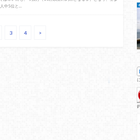
9人中5位と…
3
4
>