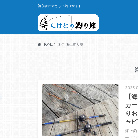
初心者にやさしい釣りサイト
HOME
タグ : 海上釣り堀
2025.0
【海
カー
りお
ャビ
海上釣
ーボン