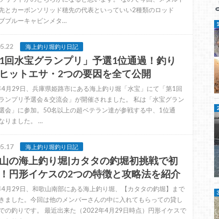
先とカーボンソリッド穂先の代表といっていい2種類のロッド
ブブルーキャビンメタ…
5.22
海上釣り堀釣り日記
1回水宝グランプリ」予選1位通過！釣り
ヒットエサ・2つの要因を全て公開
3年4月29日、兵庫県姫路市にある海上釣り堀「水宝」にて「第1回
ランプリ予選会＆交流会」が開催されました。 私は「水宝グラン
選会」に参加。50名以上の超ベテラン達が参戦する中、1位通
なりました。 …
5.17
海上釣り堀釣り日記
山の海上釣り堀|カタタの釣堀初挑戦で初
！円形イケスの2つの特徴と攻略法を紹介
2年4月29日、和歌山南部にある海上釣り堀、【カタタの釣堀】まで
きました。今回は他のメンバーさんの中に入れてもらっての貸し
での釣りです。 最近出来た（2022年4月29日時点）円形イケスで