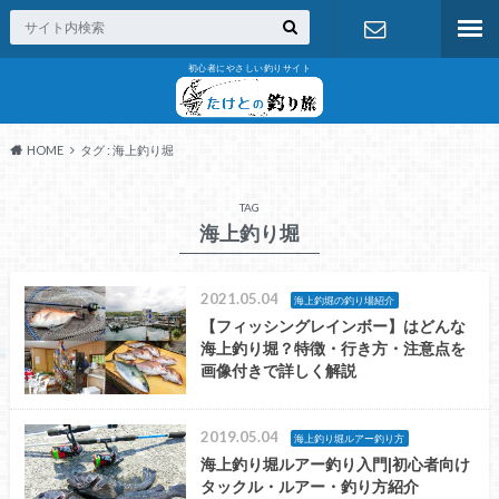
初心者にやさしい釣りサイト
お問い合わ
せ
HOME
タグ : 海上釣り堀
TAG
海上釣り堀
2021.05.04
海上釣堀の釣り場紹介
【フィッシングレインボー】はどんな
海上釣り堀？特徴・行き方・注意点を
画像付きで詳しく解説
2019.05.04
海上釣り堀ルアー釣り方
海上釣り堀ルアー釣り入門|初心者向け
タックル・ルアー・釣り方紹介