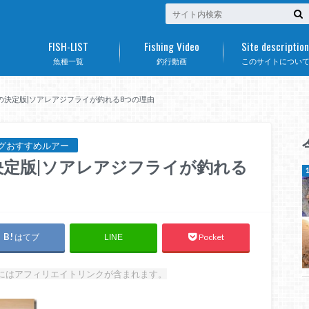
FISH-LIST
Fishing Video
Site description
魚種一覧
釣行動画
このサイトについ
の決定版|ソアレアジフライが釣れる8つの理由
グおすすめルアー
定版|ソアレアジフライが釣れる
はてブ
Pocket
LINE
にはアフィリエイトリンクが含まれます。