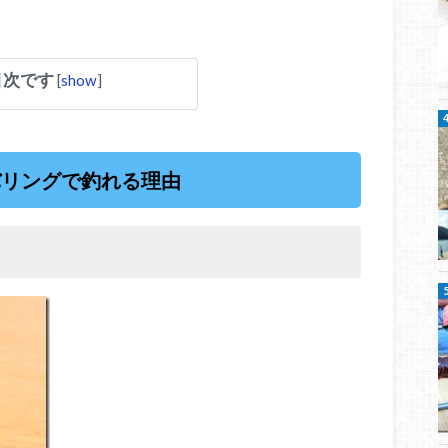
目次です
[
show
]
バリングで釣れる理由