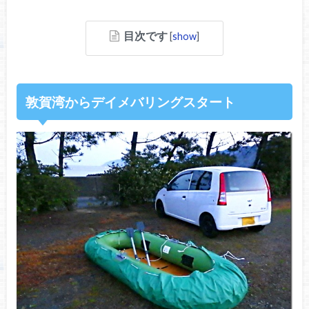
目次です
[
show
]
敦賀湾からデイメバリングスタート