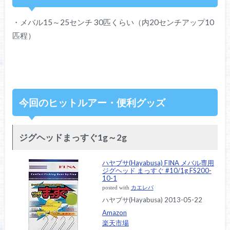
・メバル15～25センチ 30匹くらい（内20センチアップ10
匹程）
今回のヒットルアー・便利グッズ
ジグヘッドまっすぐ1g～2g
ハヤブサ(Hayabusa) FINA メバル専用
ジグヘッド まっすぐ #10/1g FS200-
10-1
posted with
カエレバ
ハヤブサ(Hayabusa) 2013-05-22
Amazon
楽天市場