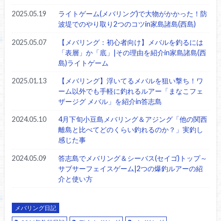
2025.05.19
ライトゲーム(メバリング)で大物がかかった！防
波堤でのやり取り2つのコツin家島諸島(西島)
2025.05.07
【メバリング：初心者向け】メバルを釣るには
「表層」か「底」|その理由を紹介in家島諸島(西
島)ライトゲーム
2025.01.13
【メバリング】浮いてるメバルを狙い撃ち！ワ
ーム以外でも手軽に釣れるルアー「まなこフェ
ザージグ メバル」を紹介in答志島
2024.05.10
4月下旬小豆島メバリング＆アジング「他の関西
離島と比べてどのくらい釣れるのか？」実釣し
感じた事
2024.05.09
答志島でメバリング＆シーバス(セイゴ)トップ～
サブサーフェイスゲーム|2つの爆釣ルアーの紹
介と使い方
メバリング日記