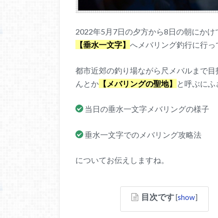
2022年5月7日の夕方から8日の朝に
【垂水一文字】
へメバリング釣行に行っ
都市近郊の釣り場ながら尺メバルまで目
んとか
【メバリングの聖地】
と呼ぶにふ
当日の垂水一文字メバリングの様子
垂水一文字でのメバリング攻略法
についてお伝えしますね。
目次です
[
show
]