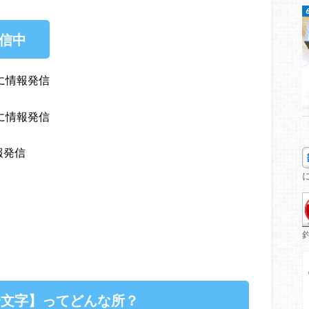
発信中
に情報発信
に情報発信
報発信
一文字】ってどんな所？