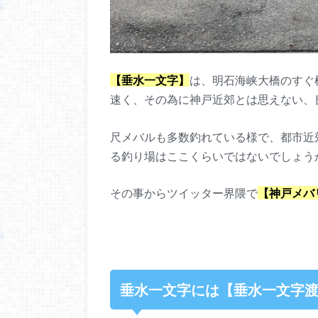
【垂水一文字】
は、明石海峡大橋のすぐ
速く、その為に神戸近郊とは思えない、
尺メバルも多数釣れている様で、都市近
る釣り場はここくらいではないでしょう
その事からツイッター界隈で
【神戸メバ
垂水一文字には【垂水一文字