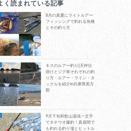
よく読まれている記事
8月の真夏にライトルアー
フィッシングで釣れる魚種
とその釣り方
キスのルアー釣り|天秤仕
掛けとジグ単それぞれの釣
り方・ルアー・ライン・タ
ックルを紹介in兵庫県美方
郡
9月下旬和歌山湯浅一文字
でタチウオ爆釣！真昼間で
も釣れる釣り場とヒットル