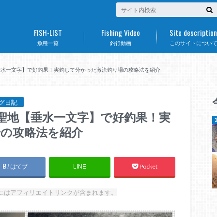
FISH-LIST
Fishing Video
Site description
魚種一覧
釣行動画
このサイトについ
垂水一文字】で好釣果！実釣して分かった激流釣り場の攻略法を紹介
グ日記
聖地【垂水一文字】で好釣果！実
場の攻略法を紹介
はてブ
Pocket
LINE
にはアフィリエイトリンクが含まれます。