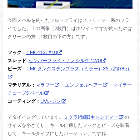
今回メバルを釣ったソルトフライはストリーマー系のフラ
イでした。上の画像（2枚目）はホワイトですが釣ったのは
グリーンの方（1枚目の下の方）です。
フック：
TMC413J #10
スレッド:
センパーフライ・ナノシルク 12/0
ビーズ：
TMCタングステンプラス（ミラー）XS（約0.9g）
マテリアル：
マラブー
・
エンジェルヘアー
・
マイラー
チューブS パール
コーティング：
UVレジン
でタイイングしています。
ミクラ(御蔵)キャンディー
の
サイズを小さくし、キールに適したフックとビーズを装着
して、キールタイプにしたバージョン、ですね。