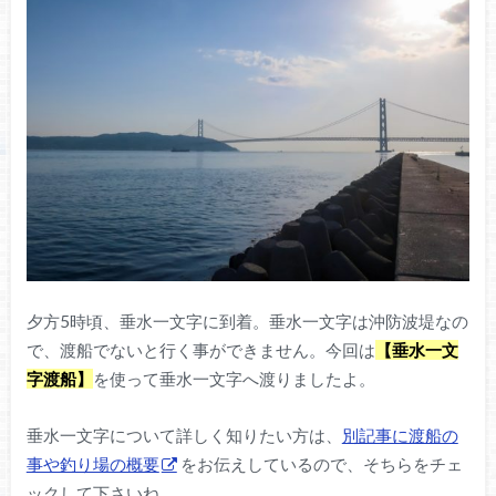
夕方5時頃、垂水一文字に到着。垂水一文字は沖防波堤なの
で、渡船でないと行く事ができません。今回は
【垂水一文
字渡船】
を使って垂水一文字へ渡りましたよ。
垂水一文字について詳しく知りたい方は、
別記事に渡船の
事や釣り場の概要
をお伝えしているので、そちらをチェ
ックして下さいね。