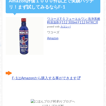
Amazon評価１０００件以上で実績バッチ
リ！まず試してみるならF-1
ワコーズ F-1 フューエルワン 洗浄系燃
料添加剤 F112 300ml F112 [HTRC3]
posted with
カエレバ
ワコーズ
Amazon
F-1はAmazonから購入する事ができます
にほんブログ村