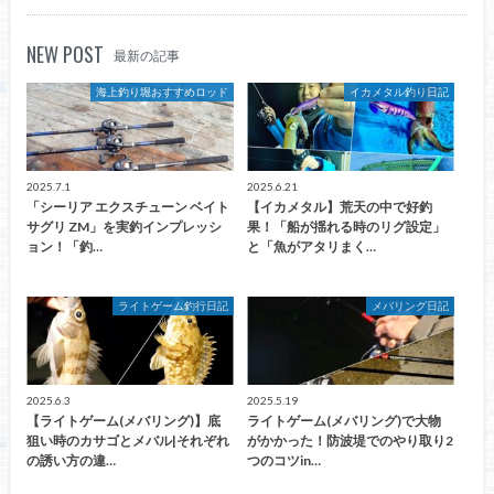
NEW POST
最新の記事
海上釣り堀おすすめロッド
イカメタル釣り日記
2025.7.1
2025.6.21
「シーリア エクスチューン ベイト
【イカメタル】荒天の中で好釣
サグリ ZM」を実釣インプレッシ
果！「船が揺れる時のリグ設定」
ョン！「釣…
と「魚がアタリまく…
ライトゲーム釣行日記
メバリング日記
2025.6.3
2025.5.19
【ライトゲーム(メバリング)】底
ライトゲーム(メバリング)で大物
狙い時のカサゴとメバル|それぞれ
がかかった！防波堤でのやり取り2
の誘い方の違…
つのコツin…