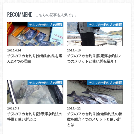
RECOMMEND
こちらの記事も人気です。
チヌフカセ釣り方の種類
チヌフカセ釣り方の種類
2015.4.24
2015.4.19
チヌのフカセ釣り|全遊動釣法を選
チヌのフカセ釣り|固定浮き釣法2
んだ4つの理由
つのメリットと使い所も紹介！
チヌフカセ釣り方の種類
チヌフカセ釣り方の種類
2016.5.3
2015.4.22
チヌのフカセ釣り|誘導浮き釣法の
チヌのフカセ釣り|全遊動釣法の特
特徴と使い所とは
徴を紹介|4つのメリットと使い所
とは