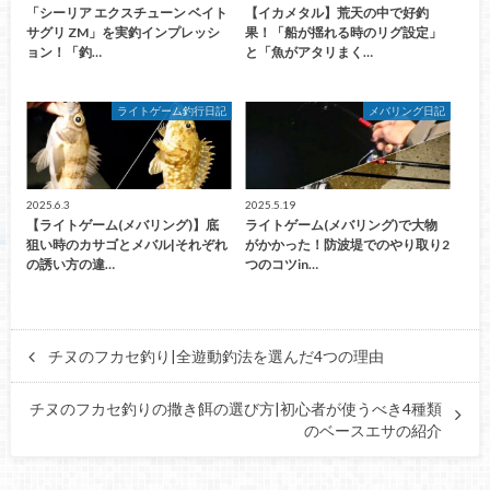
「シーリア エクスチューン ベイト
【イカメタル】荒天の中で好釣
サグリ ZM」を実釣インプレッシ
果！「船が揺れる時のリグ設定」
ョン！「釣…
と「魚がアタリまく…
ライトゲーム釣行日記
メバリング日記
2025.6.3
2025.5.19
【ライトゲーム(メバリング)】底
ライトゲーム(メバリング)で大物
狙い時のカサゴとメバル|それぞれ
がかかった！防波堤でのやり取り2
の誘い方の違…
つのコツin…
チヌのフカセ釣り|全遊動釣法を選んだ4つの理由
チヌのフカセ釣りの撒き餌の選び方|初心者が使うべき4種類
のベースエサの紹介