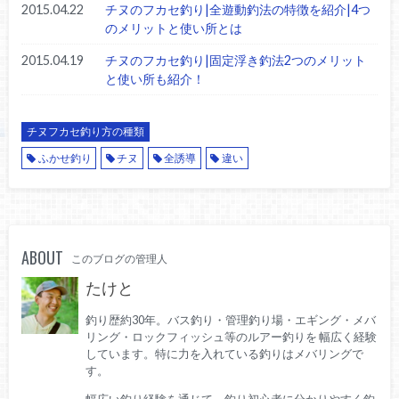
2015.04.22
チヌのフカセ釣り|全遊動釣法の特徴を紹介|4つ
のメリットと使い所とは
2015.04.19
チヌのフカセ釣り|固定浮き釣法2つのメリット
と使い所も紹介！
チヌフカセ釣り方の種類
ふかせ釣り
チヌ
全誘導
違い
ABOUT
このブログの管理人
たけと
釣り歴約30年。バス釣り・管理釣り場・エギング・メバ
リング・ロックフィッシュ等のルアー釣りを 幅広く経験
しています。特に力を入れている釣りはメバリングで
す。
幅広い釣り経験を通じて、釣り初心者に分かりやすく釣