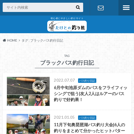
初心者にやさしい釣りサイト
お問い合わ
せ
HOME
タグ : ブラックバス釣行日記
TAG
ブラックバス釣行日記
2022.07.07
バス釣り日記
6月中旬池原ダムのバスをフライフィッ
シングで狙う|友人2人はルアーのバス
釣りで好釣果！
2021.01.05
バス釣り日記
11月下旬奥琵琶湖バス釣り大会|6人の
釣りをまとめて分かったヒットパター