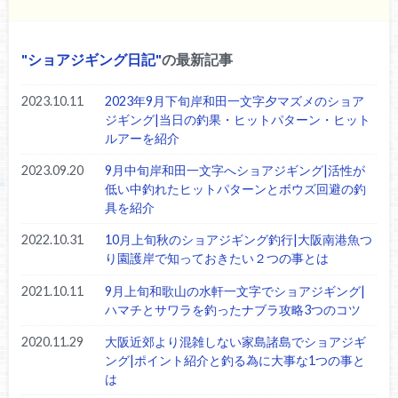
ショアジギング日記
の最新記事
2023.10.11
2023年9月下旬岸和田一文字夕マズメのショア
ジギング|当日の釣果・ヒットパターン・ヒット
ルアーを紹介
2023.09.20
9月中旬岸和田一文字へショアジギング|活性が
低い中釣れたヒットパターンとボウズ回避の釣
具を紹介
2022.10.31
10月上旬秋のショアジギング釣行|大阪南港魚つ
り園護岸で知っておきたい２つの事とは
2021.10.11
9月上旬和歌山の水軒一文字でショアジギング|
ハマチとサワラを釣ったナブラ攻略3つのコツ
2020.11.29
大阪近郊より混雑しない家島諸島でショアジギ
ング|ポイント紹介と釣る為に大事な1つの事と
は