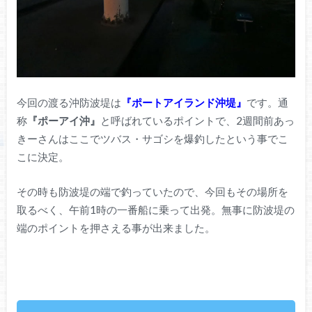
今回の渡る沖防波堤は
『ポートアイランド沖堤』
です。通
称
『ポーアイ沖』
と呼ばれているポイントで、2週間前あっ
きーさんはここでツバス・サゴシを爆釣したという事でこ
こに決定。
その時も防波堤の端で釣っていたので、今回もその場所を
取るべく、午前1時の一番船に乗って出発。無事に防波堤の
端のポイントを押さえる事が出来ました。