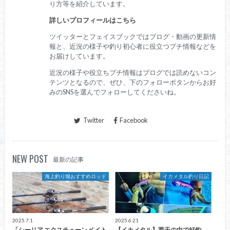
り方等を紹介しています。
詳しいプロフィールはこちら
ツイッターとフェイスブックではブログ・動画の更新情
報と、近況の様子や釣り初心者に役立つプチ情報などを
お届けしています。
近況の様子や役立ちプチ情報はブログでは読めないコン
テンツとなるので、ぜひ、下のフォローボタンからお好
みのSNSを選んでフォローしてくださいね。
Twitter
Facebook
NEW POST
最新の記事
海上釣り堀おすすめロッド
イカメタル釣り日記
2025.7.1
2025.6.21
「シーリア エクスチューン ベイト
【イカメタル】荒天の中で好釣