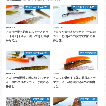
アコウおすすめルアー
アコウおすすめルアー
2016.7.7
2016.7.9
アコウが最も釣れるルアーとカラ
アコウが大好きなマナティー60の
ーは何？|千匹以上釣ってきた実績
カラーとは|4つの状況で釣れる条
からでた…
件と使…
アコウおすすめルアー
アコウの釣り方
2016.7.8
2016.7.1
アコウが低活性の時に効く|マナテ
アコウを爆釣する為の必須ルアー|
ィー60のクロキンカラーが釣れる
マナティー60が釣れる4つの理由
秘密と…
とは
アコウの釣り方
アコウ釣り日記