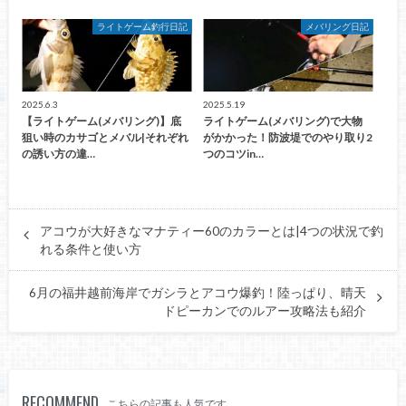
ライトゲーム釣行日記
メバリング日記
2025.6.3
2025.5.19
【ライトゲーム(メバリング)】底
ライトゲーム(メバリング)で大物
狙い時のカサゴとメバル|それぞれ
がかかった！防波堤でのやり取り2
の誘い方の違…
つのコツin…
アコウが大好きなマナティー60のカラーとは|4つの状況で釣
れる条件と使い方
6月の福井越前海岸でガシラとアコウ爆釣！陸っぱり、晴天
ドピーカンでのルアー攻略法も紹介
RECOMMEND
こちらの記事も人気です。