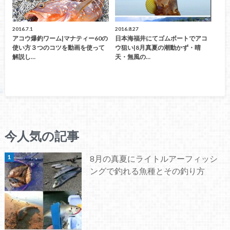
2016.7.1
2016.8.27
アコウ爆釣ワーム|マナティー60の
日本海福井にてゴムボートでアコ
使い方３つのコツを動画を使って
ウ狙い|8月真夏の潮動かず・晴
解説し…
天・無風の…
今人気の記事
8月の真夏にライトルアーフィッシ
ングで釣れる魚種とその釣り方