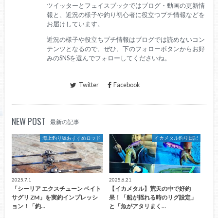
ツイッターとフェイスブックではブログ・動画の更新情
報と、近況の様子や釣り初心者に役立つプチ情報などを
お届けしています。
近況の様子や役立ちプチ情報はブログでは読めないコン
テンツとなるので、ぜひ、下のフォローボタンからお好
みのSNSを選んでフォローしてくださいね。
Twitter
Facebook
NEW POST
最新の記事
海上釣り堀おすすめロッド
イカメタル釣り日記
2025.7.1
2025.6.21
「シーリア エクスチューン ベイト
【イカメタル】荒天の中で好釣
サグリ ZM」を実釣インプレッシ
果！「船が揺れる時のリグ設定」
ョン！「釣…
と「魚がアタリまく…